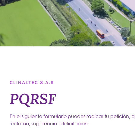
CLINALTEC S.A.S
PQRSF
En el siguiente formulario puedes radicar tu petición, q
reclamo, sugerencia o felicitación.