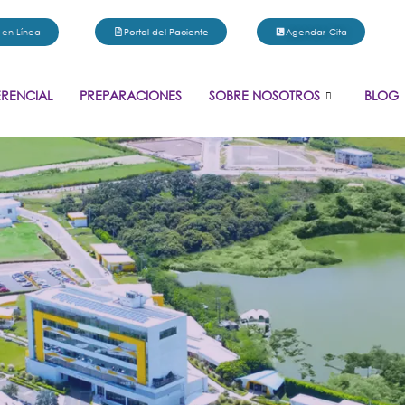
 en Línea
Portal del Paciente
Agendar Cita
ERENCIAL
PREPARACIONES
SOBRE NOSOTROS
BLOG