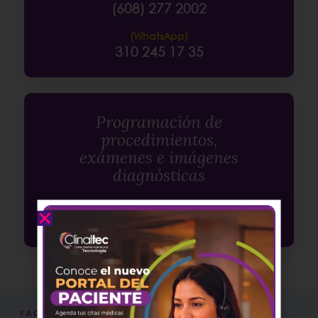
(608) 277 2002
(WhatsApp)
310 245 17 35
Programación de
procedimientos,
exámenes e imágenes
diagnósticas
(WhatsApp)
312 561 5637
FAQ