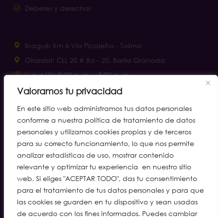
Deberes y derechos
Ibagué: Km 6 Vía Picaleña - Tolima
Girardot: CLL 20 # 8a - 20, Barrio Granada
Lun a Vie 8:00 a. m. – 5:00 p. m.
Sábados 8:00 a. m. – 12:00 m.
Valoramos tu privacidad
notificacionesjudiciales@clinaltec.net
En este sitio web administramos tus datos personales
conforme a nuestra política de tratamiento de datos
personales y utilizamos cookies propias y de terceros
Líneas de atención
para su correcto funcionamiento, lo que nos permite
analizar estadísticas de uso, mostrar contenido
Ibagué: (608) 277 2055 · cel. 310 315 7005
relevante y optimizar tu experiencia en nuestro sitio
Girardot: (601) 888 4011
web. Si eliges "ACEPTAR TODO", das tu consentimiento
para el tratamiento de tus datos personales y para que
WhatsApp Call Center: 310 216 8323
las cookies se guarden en tu dispositivo y sean usadas
Ruta Preferencial: (608) 277 2002 · WA 310 245 1735
de acuerdo con los fines informados. Puedes cambiar