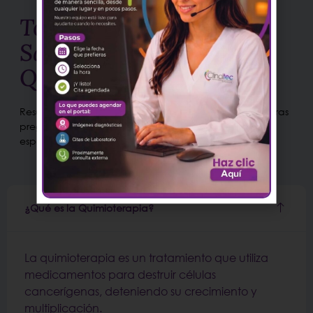
Todo lo que Necesitas
Saber sobre
Quimioterapia
Resuelve tus dudas sobre la Quimioterapia con nuestras
preguntas frecuentes. Conoce cómo funciona y qué
esperar del tratamiento
¿Qué es la Quimioterapia?
La quimioterapia es un tratamiento que utiliza
medicamentos para destruir células
cancerígenas, deteniendo su crecimiento y
multiplicación.