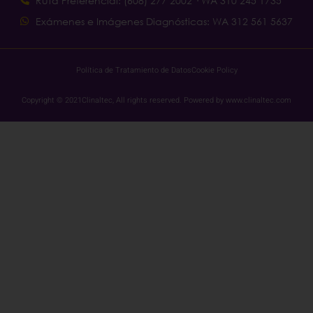
Ruta Preferencial: (608) 277 2002 · WA 310 245 1735
Exámenes e Imágenes Diagnósticas: WA 312 561 5637
Política de Tratamiento de Datos
Cookie Policy
Copyright © 2021Clinaltec, All rights reserved. Powered by www.clinaltec.com