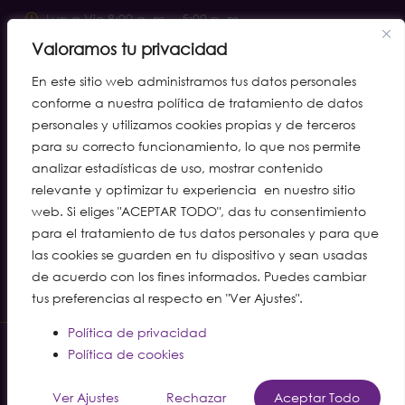
Lun a Vie 8:00 a. m. – 5:00 p. m.
Sábados 8:00 a. m. – 12:00 m.
Valoramos tu privacidad
notificacionesjudiciales@clinaltec.net
En este sitio web administramos tus datos personales
conforme a nuestra política de tratamiento de datos
personales y utilizamos cookies propias y de terceros
Líneas de atención
para su correcto funcionamiento, lo que nos permite
analizar estadísticas de uso, mostrar contenido
Ibagué: (608) 277 2055 · cel. 310 315 7005
relevante y optimizar tu experiencia en nuestro sitio
Girardot: (601) 888 4011
web. Si eliges "ACEPTAR TODO", das tu consentimiento
para el tratamiento de tus datos personales y para que
WhatsApp Call Center: 310 216 8323
las cookies se guarden en tu dispositivo y sean usadas
Ruta Preferencial: (608) 277 2002 · WA 310 245 1735
de acuerdo con los fines informados. Puedes cambiar
Exámenes e Imágenes Diagnósticas: WA 312 561 5637
tus preferencias al respecto en "Ver Ajustes".
Política de privacidad
Política de Tratamiento de Datos
Cookie Policy
Política de cookies
English
Copyright © 2021Clinaltec, All rights reserved. Powered by www.clinaltec.com
Ver Ajustes
Rechazar
Aceptar Todo