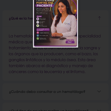
¿Qué es la hematología oncológica?
La hematología oncológica es una especialidad
médica que se enfoca en el estudio y
tratamiento de las enfermedades de la sangre y
los órganos que la producen, como el bazo, los
ganglios linfáticos y la médula ósea. Esta área
también abarca el diagnóstico y manejo de
cánceres como la leucemia y el linfoma.
¿Cuándo debo consultar a un hematólogo?
¿Qué tipo de pruebas realiza un hematólogo?