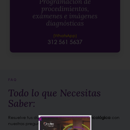
Programación de
procedimientos,
exámenes e imágenes
diagnósticas
(WhatsApp)
312 561 5637
FAQ
Todo lo que Necesitas
Saber:
Resuelve tus dudas sobre
Hematología Oncológica
con
nuestras preguntas frecuentes.