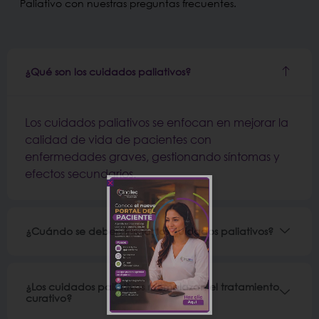
Paliativo con nuestras preguntas frecuentes.
¿Qué son los cuidados paliativos?
Los cuidados paliativos se enfocan en mejorar la
calidad de vida de pacientes con
enfermedades graves, gestionando síntomas y
efectos secundarios.
¿Cuándo se deben iniciar los cuidados paliativos?
¿Los cuidados paliativos reemplazan el tratamiento
curativo?