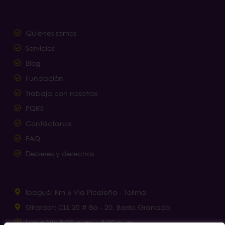
Quiénes somos
Servicios
Blog
Fundación
Trabaja con nosotros
PQRS
Contáctanos
FAQ
Deberes y derechos
Ibagué: Km 6 Vía Picaleña - Tolima
Girardot: CLL 20 # 8a - 20, Barrio Granada
Lun a Vie 8:00 a. m. – 5:00 p. m.