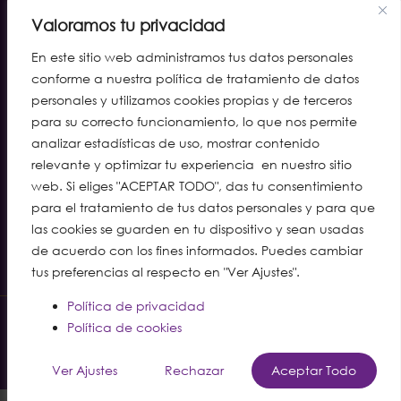
Sábados 8:00 a. m. – 12:00 m.
Valoramos tu privacidad
notificacionesjudiciales@clinaltec.net
En este sitio web administramos tus datos personales
conforme a nuestra política de tratamiento de datos
personales y utilizamos cookies propias y de terceros
Líneas de atención
para su correcto funcionamiento, lo que nos permite
analizar estadísticas de uso, mostrar contenido
Ibagué: (608) 277 2055 · cel. 310 315 7005
relevante y optimizar tu experiencia en nuestro sitio
Girardot: (601) 888 4011
web. Si eliges "ACEPTAR TODO", das tu consentimiento
para el tratamiento de tus datos personales y para que
WhatsApp Call Center: 310 216 8323
las cookies se guarden en tu dispositivo y sean usadas
Ruta Preferencial: (608) 277 2002 · WA 310 245 1735
de acuerdo con los fines informados. Puedes cambiar
Exámenes e Imágenes Diagnósticas: WA 312 561 5637
tus preferencias al respecto en "Ver Ajustes".
Política de privacidad
Política de Tratamiento de Datos
Cookie Policy
Política de cookies
English
Copyright © 2021Clinaltec, All rights reserved. Powered by www.clinaltec.com
Ver Ajustes
Rechazar
Aceptar Todo
Español de Colombia