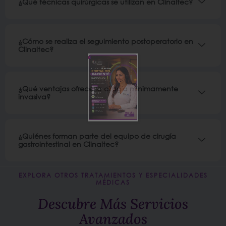
¿Qué técnicas quirúrgicas se utilizan en Clinaltec?
¿Cómo se realiza el seguimiento postoperatorio en
Clinaltec?
¿Qué ventajas ofrece la cirugía mínimamente
invasiva?
¿Quiénes forman parte del equipo de cirugía
gastrointestinal en Clinaltec?
EXPLORA OTROS TRATAMIENTOS Y ESPECIALIDADES
MÉDICAS
Descubre Más Servicios
Avanzados