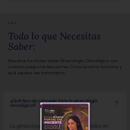
FAQ
Todo lo que Necesitas
Saber:
Resuelve tus dudas sobre Ginecología Oncológica con
nuestras preguntas frecuentes. Conoce cómo funciona y
qué esperar del tratamiento.
¿Qué tipo de cánceres trata la ginecología
oncológica?
La ginecología oncológica se especializa en