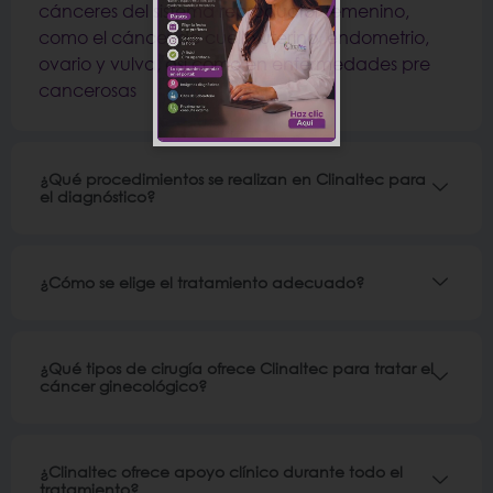
cánceres del sistema reproductor femenino,
como el cáncer de cuello uterino, endometrio,
ovario y vulva, así como en enfermedades pre
cancerosas
¿Qué procedimientos se realizan en Clinaltec para
el diagnóstico?
¿Cómo se elige el tratamiento adecuado?
¿Qué tipos de cirugía ofrece Clinaltec para tratar el
cáncer ginecológico?
¿Clinaltec ofrece apoyo clínico durante todo el
tratamiento?