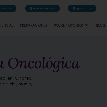
 en Línea
Portal del Paciente
Agendar Cita
RENCIAL
PREPARACIONES
SOBRE NOSOTROS
BLOG
a Oncológica
ica en Clinaltec.
r de piel, mama,