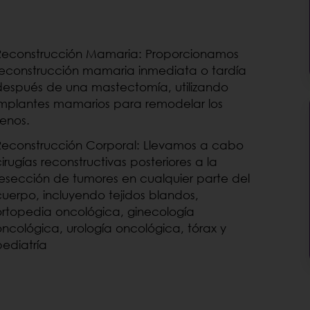
Reconstrucción Mamaria: Proporcionamos
reconstrucción mamaria inmediata o tardía
después de una mastectomía, utilizando
implantes mamarios para remodelar los
senos.
Reconstrucción Corporal: Llevamos a cabo
cirugías reconstructivas posteriores a la
resección de tumores en cualquier parte del
cuerpo, incluyendo tejidos blandos,
ortopedia oncológica, ginecología
oncológica, urología oncológica, tórax y
pediatría