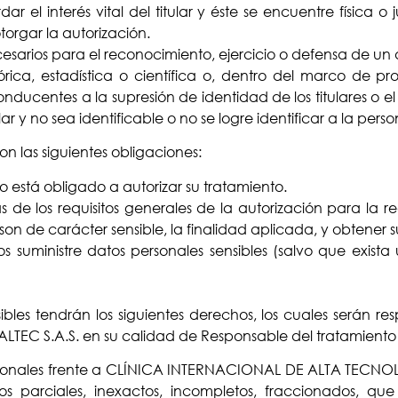
r el interés vital del titular y éste se encuentre física 
torgar la autorización.
cesarios para el reconocimiento, ejercicio o defensa de un
órica, estadística o científica o, dentro del marco de pr
centes a la supresión de identidad de los titulares o el d
r y no sea identificable o no se logre identificar a la person
on las siguientes obligaciones:
o está obligado a autorizar su tratamiento.
 de los requisitos generales de la autorización para la 
on de carácter sensible, la finalidad aplicada, y obtener s
 suministre datos personales sensibles (salvo que exista
nsibles tendrán los siguientes derechos, los cuales serán 
C S.A.S. en su calidad de Responsable del tratamiento 
 personales frente a CLÍNICA INTERNACIONAL DE ALTA TECNO
tos parciales, inexactos, incompletos, fraccionados, qu