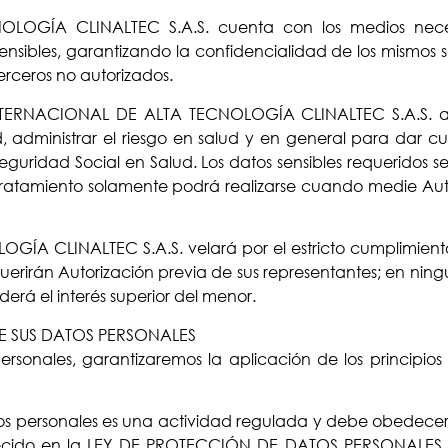
OGÍA CLINALTEC S.A.S. cuenta con los medios necesa
sensibles, garantizando la confidencialidad de los mismos 
erceros no autorizados.
INTERNACIONAL DE ALTA TECNOLOGÍA CLINALTEC S.A.S. a su
d, administrar el riesgo en salud y en general para dar cu
uridad Social en Salud. Los datos sensibles requeridos se
u tratamiento solamente podrá realizarse cuando medie Autor
ÍA CLINALTEC S.A.S. velará por el estricto cumplimient
requerirán Autorización previa de sus representantes; en 
á el interés superior del menor.
DE SUS DATOS PERSONALES
rsonales, garantizaremos la aplicación de los principios
tos personales es una actividad regulada y debe obedecer a
blecido en la LEY DE PROTECCIÓN DE DATOS PERSONALES y