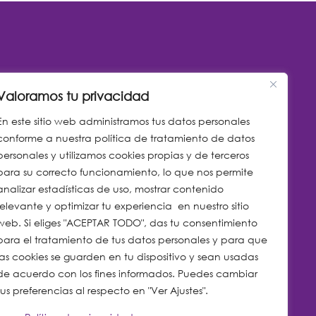
Líneas de atención
Valoramos tu privacidad
En este sitio web administramos tus datos personales
Ibagué: (608) 277 2055 · cel.
rrio
conforme a nuestra política de tratamiento de datos
310 315 7005
personales y utilizamos cookies propias y de terceros
Girardot: (601) 888 4011
para su correcto funcionamiento, lo que nos permite
 m.
WhatsApp Call Center: 310
analizar estadísticas de uso, mostrar contenido
.
216 8323
relevante y optimizar tu experiencia en nuestro sitio
altec.net
web. Si eliges "ACEPTAR TODO", das tu consentimiento
Ruta Preferencial: (608) 277
para el tratamiento de tus datos personales y para que
2002 · WA 310 245 1735
las cookies se guarden en tu dispositivo y sean usadas
Exámenes e Imágenes
de acuerdo con los fines informados. Puedes cambiar
Diagnósticas: WA 312 561
tus preferencias al respecto en "Ver Ajustes".
5637