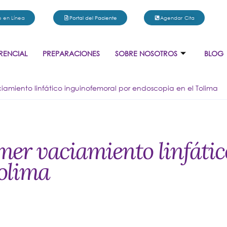
 en Línea
Portal del Paciente
Agendar Cita
RENCIAL
PREPARACIONES
SOBRE NOSOTROS
BLOG
aciamiento linfático inguinofemoral por endoscopia en el Tolima
rimer vaciamiento linfáti
Tolima