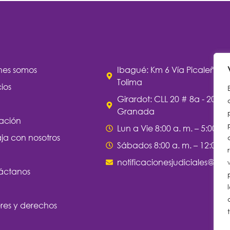
nes somos
Ibagué: Km 6 Vía Picaleña -
Tolima
cios
Girardot: CLL 20 # 8a - 20, Ba
Granada
ación
Lun a Vie 8:00 a. m. – 5:00 p.
ja con nosotros
Sábados 8:00 a. m. – 12:00 m
notificacionesjudiciales@clin
áctanos
res y derechos