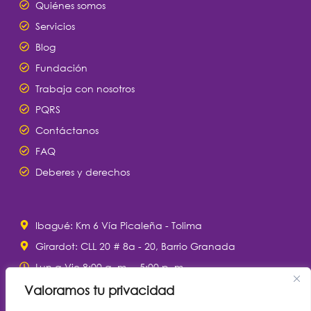
Quiénes somos
Servicios
Blog
Fundación
Trabaja con nosotros
PQRS
Contáctanos
FAQ
Deberes y derechos
Ibagué: Km 6 Vía Picaleña - Tolima
Girardot: CLL 20 # 8a - 20, Barrio Granada
Lun a Vie 8:00 a. m. – 5:00 p. m.
Sábados 8:00 a. m. – 12:00 m.
Valoramos tu privacidad
notificacionesjudiciales@clinaltec.net