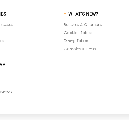
IES
WHAT'S NEW?
okcases
Benches & Ottomans
Cocktail Tables
re
Dining Tables
Consoles & Desks
LAB
rawers